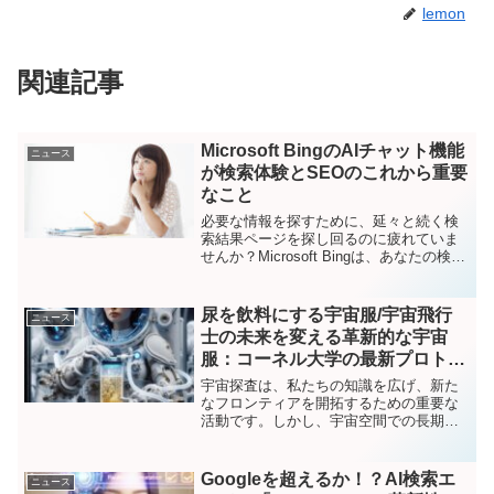
lemon
関連記事
Microsoft BingのAIチャット機能
ニュース
が検索体験とSEOのこれから重要
なこと
必要な情報を探すために、延々と続く検
索結果ページを探し回るのに疲れていま
せんか？Microsoft Bingは、あなたの検索
体験をこれまで以上に簡単かつ効率的に
する解決策を考え出しました。Microsoft
BingのAIチャット機能Mic...
尿を飲料にする宇宙服/宇宙飛行
ニュース
士の未来を変える革新的な宇宙
服：コーネル大学の最新プロトタ
イプ
宇宙探査は、私たちの知識を広げ、新た
なフロンティアを開拓するための重要な
活動です。しかし、宇宙空間での長期間
の滞在には多くの課題が伴います。その
中でも特に重要なのが、廃棄物管理と水
分補給の問題です。宇宙探査の進展とそ
Googleを超えるか！？AI検索エ
ニュース
の課題これまでの宇宙探査...