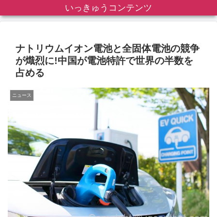
いっきゅうコンテンツ
ナトリウムイオン電池と全固体電池の競争
が熾烈に!中国が電池特許で世界の半数を
占める
ニュース